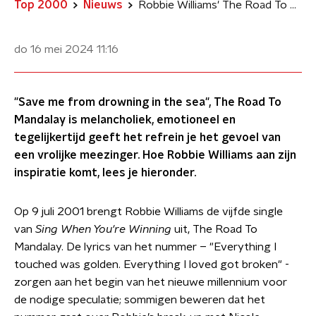
Top 2000
Nieuws
Robbie Williams' The Road To Mandalay is geïnspireerd op een 19e eeuws gedicht
do 16 mei 2024
11:16
"Save me from drowning in the sea", The Road To
Mandalay is melancholiek, emotioneel en
tegelijkertijd geeft het refrein je het gevoel van
een vrolijke meezinger. Hoe Robbie Williams aan zijn
inspiratie komt, lees je hieronder.
Op 9 juli 2001 brengt Robbie Williams de vijfde single
van
Sing When You're Winning
uit, The Road To
Mandalay. De lyrics van het nummer – "Everything I
touched was golden. Everything I loved got broken" -
zorgen aan het begin van het nieuwe millennium voor
de nodige speculatie; sommigen beweren dat het