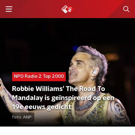
NPO Radio 2 Top 2000
Robbie Williams' The Road To
Mandalay is geïnspireerd op een
19e eeuws gedicht
foto:
ANP