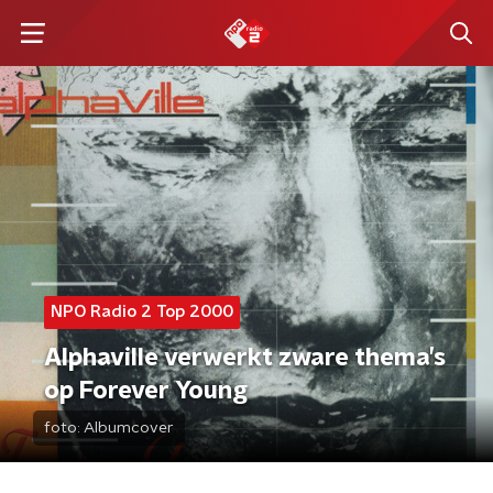
NPO Radio 2 Top 2000
Alphaville verwerkt zware thema’s
op Forever Young
foto:
Albumcover