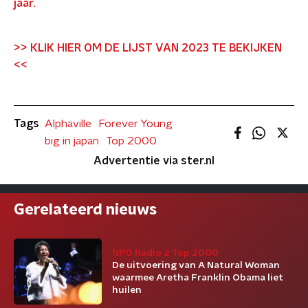
jaar.
>> KLIK HIER OM DE LIJST VAN 2023 TE BEKIJKEN
<<
Tags
Alphaville
Forever Young
big in japan
Top 2000
Advertentie via ster.nl
Gerelateerd nieuws
NPO Radio 2 Top 2000
De uitvoering van A Natural Woman
waarmee Aretha Franklin Obama liet
huilen