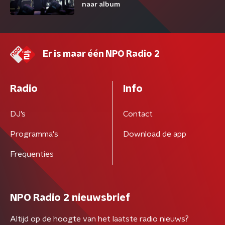
naar album
Er is maar één NPO Radio 2
Radio
Info
DJ’s
Contact
Programma's
Download de app
Frequenties
NPO Radio 2 nieuwsbrief
Altijd op de hoogte van het laatste radio nieuws?