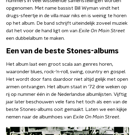
nummers in veel wisselende samenstellingen worden
opgenomen. Met name bassist Bill Wyman vindt het
drugs-sfeertje in de villa maar niks en is weinig te horen
op het album. De band schrijft uiteindelijk zoveel muziek
dat het voor de hand ligt om van
Exile On Main Street
een dubbelalbum te maken.
Een van de beste Stones-albums
Het album laat een groot scala aan genres horen,
waaronder blues, rock-'n-roll, swing, country en gospel.
Het wordt door fans daardoor niet altijd gelijk met open
armen ontvangen. Het album staat in '72 drie weken op
rij op nummer één in de Nederlandse albumlijsten. Vijftig
jaar later beschouwen vele fans het toch als een van de
beste Stones-albums ooit gemaakt. Laten we een kijkje
nemen naar de albumhoes van
Exile On Main Street
.