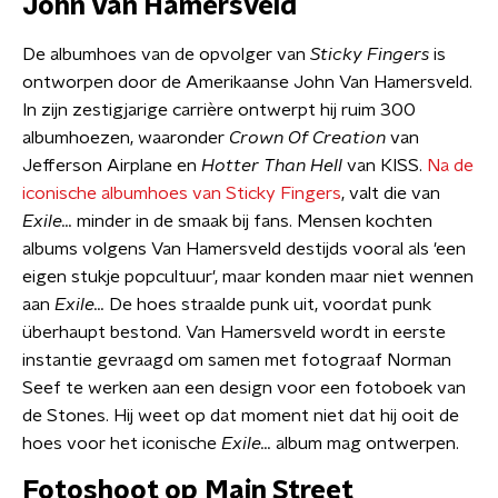
John Van Hamersveld
De albumhoes van de opvolger van
Sticky Fingers
is
ontworpen door de Amerikaanse John Van Hamersveld.
In zijn zestigjarige carrière ontwerpt hij ruim 300
albumhoezen, waaronder
Crown Of Creation
van
Jefferson Airplane en
Hotter Than Hell
van KISS.
Na de
iconische albumhoes van Sticky Fingers
, valt die van
Exile...
minder in de smaak bij fans. Mensen kochten
albums volgens Van Hamersveld destijds vooral als 'een
eigen stukje popcultuur', maar konden maar niet wennen
aan
Exile...
De hoes straalde punk uit, voordat punk
überhaupt bestond. Van Hamersveld wordt in eerste
instantie gevraagd om samen met fotograaf Norman
Seef te werken aan een design voor een fotoboek van
de Stones. Hij weet op dat moment niet dat hij ooit de
hoes voor het iconische
Exile...
album mag ontwerpen.
Fotoshoot op Main Street