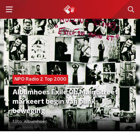
NPO Radio 2 Top 2000
Albumhoes Exile On Main Street
markeert begin van punk-
beweging
foto:
Albumhoes