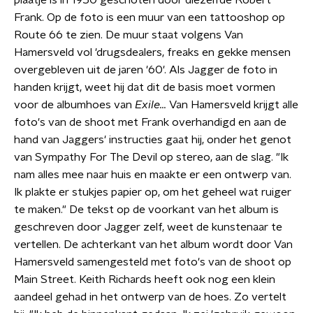
plaatje is in 1950 geschoten door diezelfde Robert
Frank. Op de foto is een muur van een tattooshop op
Route 66 te zien. De muur staat volgens Van
Hamersveld vol 'drugsdealers, freaks en gekke mensen
overgebleven uit de jaren '60'. Als Jagger de foto in
handen krijgt, weet hij dat dit de basis moet vormen
voor de albumhoes van
Exile...
Van Hamersveld krijgt alle
foto's van de shoot met Frank overhandigd en aan de
hand van Jaggers' instructies gaat hij, onder het genot
van Sympathy For The Devil op stereo, aan de slag. "Ik
nam alles mee naar huis en maakte er een ontwerp van.
Ik plakte er stukjes papier op, om het geheel wat ruiger
te maken." De tekst op de voorkant van het album is
geschreven door Jagger zelf, weet de kunstenaar te
vertellen. De achterkant van het album wordt door Van
Hamersveld samengesteld met foto's van de shoot op
Main Street. Keith Richards heeft ook nog een klein
aandeel gehad in het ontwerp van de hoes. Zo vertelt