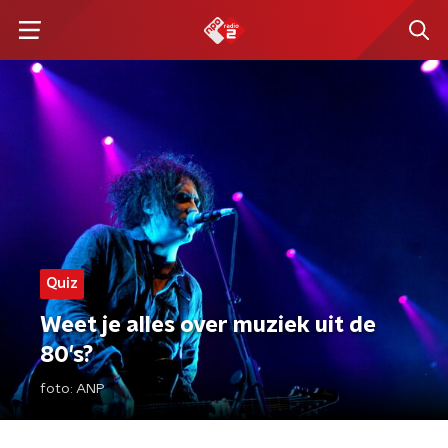
Quiz
Weet je alles over muziek uit de
80's?
foto:
ANP