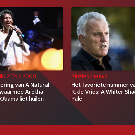
io 2 Top 2000
Muzieknieuws
ering van A Natural
Het favoriete nummer v
waarmee Aretha
R. de Vries: A Whiter Sh
 Obama liet huilen
Pale