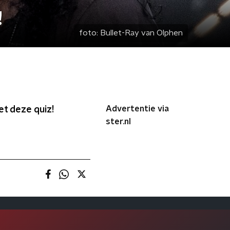
!
foto:
Bullet-Ray van Olphen
Advertentie via
et deze quiz!
ster.nl