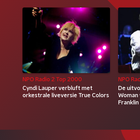
NPO Radio 2 Top 2000
NPO Rad
Cyndi Lauper verbluft met
De uitvo
orkestrale liveversie True Colors
Woman 
Franklin