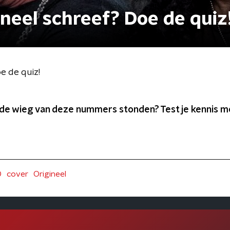
ineel schreef? Doe de quiz
oe de quiz!
n de wieg van deze nummers stonden? Test je kennis m
0
cover
Origineel