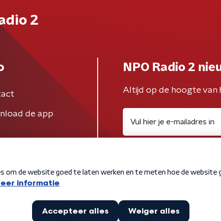
adio 2
o
NPO Radio 2 nie
Altijd op de hoogte van 
act
nload de app