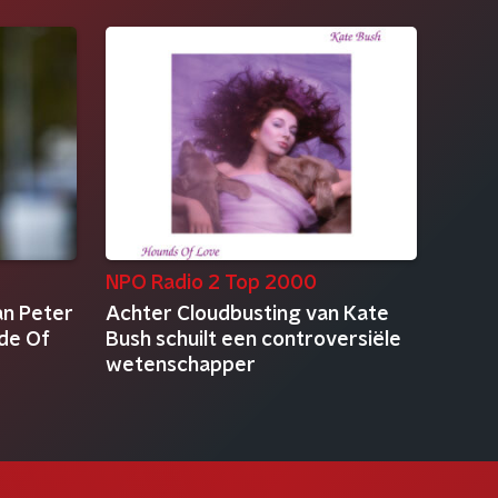
NPO Radio 2 Top 2000
an Peter
Achter Cloudbusting van Kate
ade Of
Bush schuilt een controversiële
wetenschapper