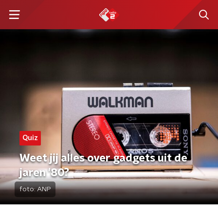
Quiz
Weet jij alles over gadgets uit de
jaren '80?
foto:
ANP