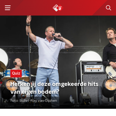
Quiz
Herken jij deze omgekeerde hits
van eigen bodem?
foto:
Bullet-Ray van Olphen