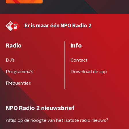
Er is maar één NPO Radio 2
Radio
Info
DJ’s
Contact
Programma's
Download de app
Frequenties
NPO Radio 2 nieuwsbrief
Altijd op de hoogte van het laatste radio nieuws?