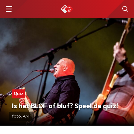
Quiz
Is het BLØF of bluf? Speel de quiz!
foto:
ANP