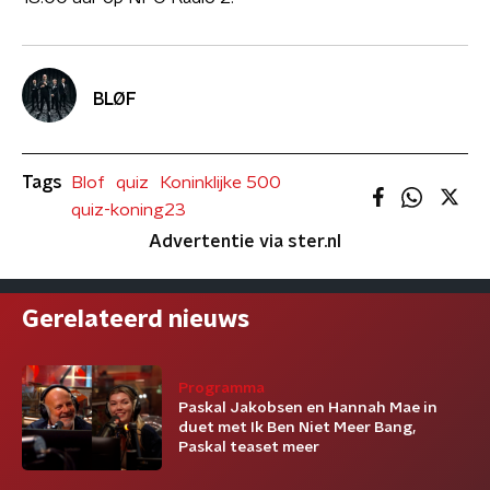
BLØF
Tags
Blof
quiz
Koninklijke 500
quiz-koning23
Advertentie via ster.nl
Gerelateerd nieuws
Programma
Paskal Jakobsen en Hannah Mae in
duet met Ik Ben Niet Meer Bang,
Paskal teaset meer