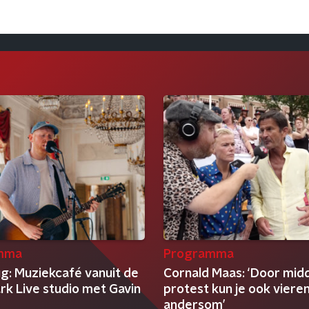
mma
Programma
ug: Muziekcafé vanuit de
Cornald Maas: ‘Door midd
rk Live studio met Gavin
protest kun je ook viere
andersom’