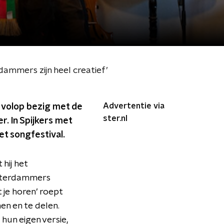
mmers zijn heel creatief’
Advertentie via
s volop bezig met de
ster.nl
. In Spijkers met
t songfestival.
 hij het
otterdammers
 je horen’ roept
en en te delen.
hun eigen versie,