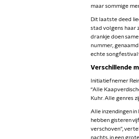
maar sommige mense
Dit laatste deed li
stad volgens haar 
drankje doen samen
nummer, genaamd ‘I
echte songfestivalfa
Verschillende m
Initiatiefnemer Rei
“Alle Kaapverdisch
Kuhr. Alle genres z
Alle inzendingen i
hebben gisteren vi
verschoven”, vertelt
nachts, in een grot