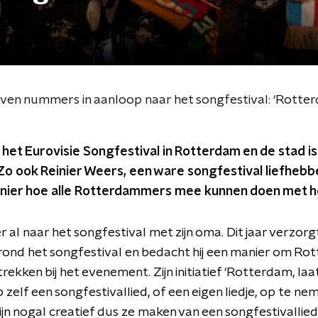
 nummers in aanloop naar het songfestival: ‘Rotterda
het Eurovisie Songfestival in Rotterdam en de stad i
o ook Reinier Weers, een ware songfestival liefhebber
inier hoe alle Rotterdammers mee kunnen doen met he
r al naar het songfestival met zijn oma. Dit jaar verzorgt
nd het songfestival en bedacht hij een manier om R
ekken bij het evenement. Zijn initiatief ‘Rotterdam, laat
lf een songfestivallied, of een eigen liedje, op te nem
n nogal creatief dus ze maken van een songfestivallied 