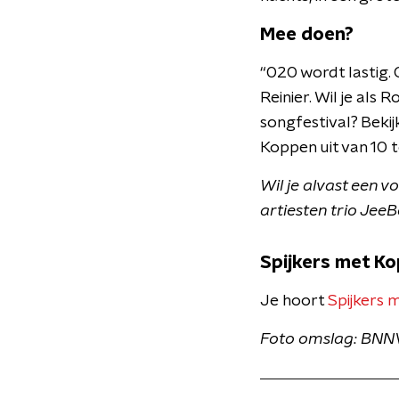
Mee doen?
“020 wordt lastig. 
Reinier. Wil je al
songfestival? Beki
Koppen uit van 10 
Wil je alvast een 
artiesten trio JeeB
Spijkers met K
Je hoort
Spijkers 
Foto omslag: BN