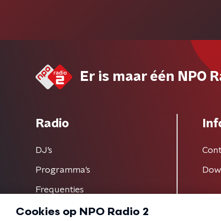
Er is maar één NPO R
Radio
Inf
DJ’s
Cont
Programma's
Dow
Frequenties