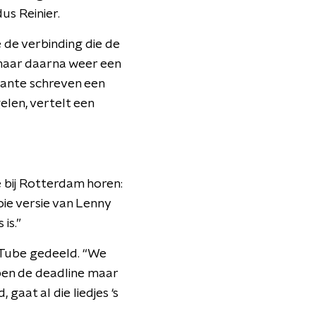
us Reinier.
e de verbinding die de
 maar daarna weer een
tante schreven een
elen, vertelt een
e bij Rotterdam horen:
ie versie van Lenny
is.”
ouTube gedeeld. “We
ben de deadline maar
gaat al die liedjes ‘s