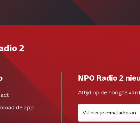
adio 2
o
NPO Radio 2 nie
Altijd op de hoogte van 
act
nload de app