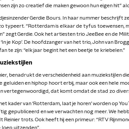
n zijn zo creatief die maken gewoon hun eigen hit” ald
edjesinzender Gerdie Bours. In haar nummer beschrijft z
zo typeert. “Rotterdam is elkaar de tyfus toewensen,
” zegt Gerdie. Ook het artiesten trio JeeBee en de Mili
n je Kop’. De hoofdzanger van het trio, John van Brogg
n te zijn: “elk jaar begint het een beetje te kriebelen.”
uziekstijlen
nier, benadrukt de verscheidenheid aan muziekstijlen di
e geluiden en hiphop hoort erbij, maar ook een hele moo
ijn vertegenwoordigd, dat komt omdat de stad zo divers 
n het kader van ‘Rotterdam, laat je horen’ worden op Y
jftig gepubliceerd en we verwachten nog meer. We heb
 Reinier trots. Ook heeft hij een primeur: “RTV Rijnmond, 
e loep uitzenden”.