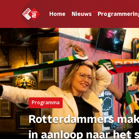
Home
Nieuws
Programmerin
Programma
Rotterdammers mak
in aanloop naar het