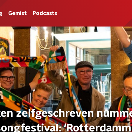
g
Gemist
Podcasts
en zelfgeschreven numm
 songfestival: ‘Rotterdamm