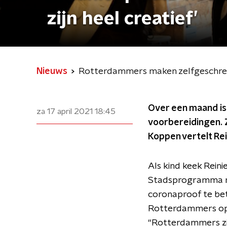
zijn heel creatief’
Nieuws
Rotterdammers maken zelfgeschreven
Over een maand is 
za 17 april 2021
18:45
voorbereidingen. Z
Koppen vertelt Re
Als kind keek Reinie
Stadsprogramma ro
coronaproof te betr
Rotterdammers op ze
“Rotterdammers zij