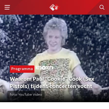
Programma
Waarom Paul "Cookie" Cook (Sex
Pistols) tijdens concerten vocht
foto:
YouTube Video