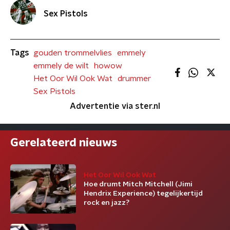
Sex Pistols
Tags
gouden trommelvlies
emmely
emmely de wilt
howow
Het Oor Wil Ook Wat
drummer
Sex Pistols
Advertentie via ster.nl
Gerelateerd nieuws
Het Oor Wil Ook Wat
Hoe drumt Mitch Mitchell (Jimi
Hendrix Experience) tegelijkertijd
rock en jazz?