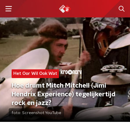
Het Oor Wil Ook Wat
Hoe drumt Mitch Mitchell (Jimi
Hendrix Experience) tegelijkertijd
rock en jazz?
foto:
Screenshot YouTube