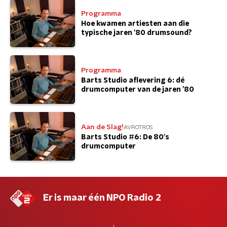
Programma
Hoe kwamen artiesten aan die
typische jaren '80 drumsound?
Programma
Barts Studio aflevering 6: dé
drumcomputer van de jaren ’80
Aan de Slag!
AVROTROS
Barts Studio #6: De 80's
drumcomputer
Er is maar één NPO Radio 2