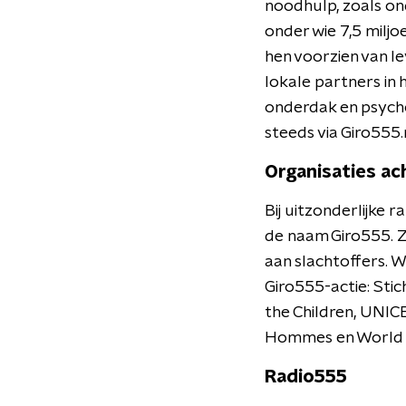
noodhulp, zoals on
onder wie 7,5 miljo
hen voorzien van l
lokale partners in 
onderdak en psychos
steeds via Giro555.n
Organisaties ac
Bij uitzonderlijke
de naam Giro555. Zi
aan slachtoffers. 
Giro555-actie: Stic
the Children, UNIC
Hommes en World V
Radio555