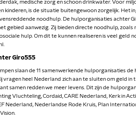
derdak, medische zorg en schoon drinkwater. Voor milj
en kinderen, is de situatie buitengewoon zorgelijk. Het
evensreddende noodhulp. De hulporganisaties achter Giro
het gebied aanwezig. Zij bieden directe noodhulp, zoals 
ociale hulp. Om dit te kunnen realiseren is veel geld 
l.
hter Giro555
 rampen slaan de 11 samenwerkende hulporganisaties de
j vragen heel Nederland zich aan te sluiten om geld in
Want samen redden we meer levens. Dit zijn de hulporgan
hting Vluchteling, Cordaid, CARE Nederland, Kerk in Ac
EF Nederland, Nederlandse Rode Kruis, Plan Internation
ision.