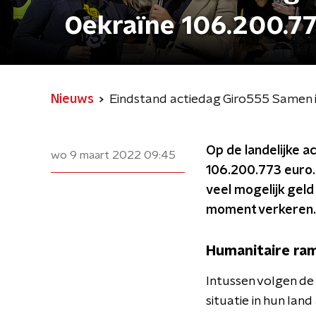
Oekraïne 106.200.77
Nieuws
Eindstand actiedag Giro555 Samen i
Op de landelijke a
wo 9 maart 2022
09:45
106.200.773 euro.
veel mogelijk gel
moment verkeren.
Humanitaire ra
Intussen volgen de 
situatie in hun lan