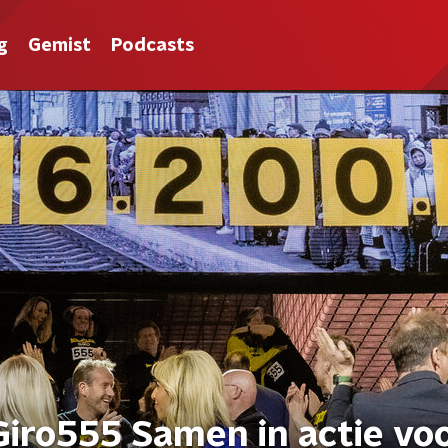
g
Gemist
Podcasts
Giro555 Samen in actie vo