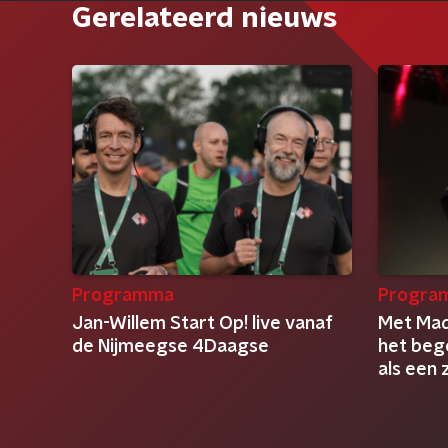
Gerelateerd nieuws
Programma
Progra
Jan-Willem Start Op! live vanaf
Met Mad
de Nijmeegse 4Daagse
het beg
als een
clowns'