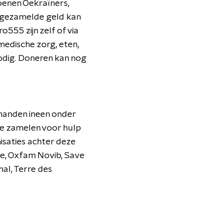
oenen Oekraïners,
 ingezamelde geld kan
555 zijn zelf of via
medische zorg, eten,
nodig. Doneren kan nog
 handen ineen onder
 te zamelen voor hulp
isaties achter deze
tie, Oxfam Novib, Save
al, Terre des