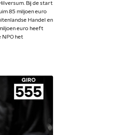
ilversum. Bij de start
uim 85 miljoen euro
itenlandse Handel en
iljoen euro heeft
e NPO het