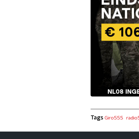
Tags
Giro555
radi