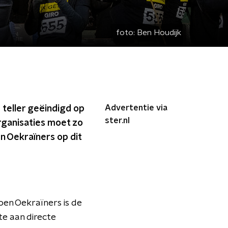
foto:
Ben Houdijk
Advertentie via
 teller geëindigd op
ster.nl
rganisaties moet zo
n Oekraïners op dit
oen Oekraïners is de
te aan directe