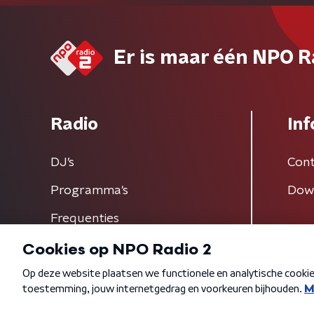
Er is maar één NPO R
Radio
Inf
DJ’s
Cont
Programma's
Dow
Frequenties
Algemene voorwaarden
Privacybeleid