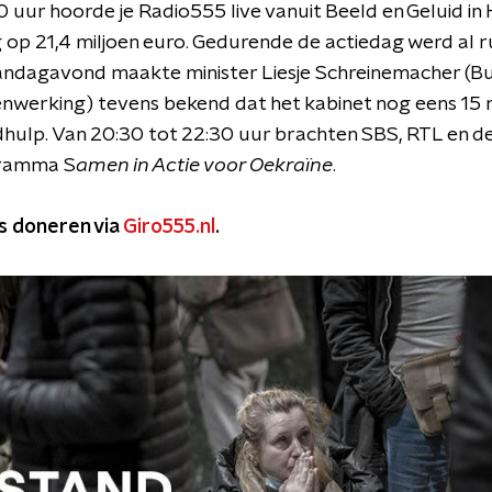
 uur hoorde je Radio555 live vanuit Beeld en Geluid in H
g op 21,4 miljoen euro. Gedurende de actiedag werd al r
ndagavond maakte minister Liesje Schreinemacher (Bu
werking) tevens bekend dat het kabinet nog eens 15 m
hulp. Van 20:30 tot 22:30 uur brachten SBS, RTL en d
gramma S
amen in Actie voor Oekraïne
.
s doneren via
Giro555.nl
.