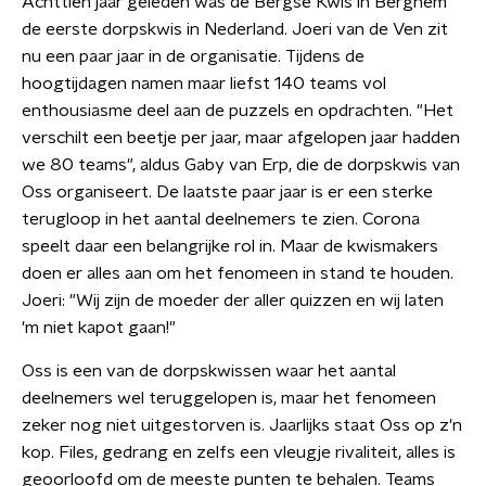
Achttien jaar geleden was de Bergse Kwis in Berghem
de eerste dorpskwis in Nederland. Joeri van de Ven zit
nu een paar jaar in de organisatie. Tijdens de
hoogtijdagen namen maar liefst 140 teams vol
enthousiasme deel aan de puzzels en opdrachten. "Het
verschilt een beetje per jaar, maar afgelopen jaar hadden
we 80 teams", aldus Gaby van Erp, die de dorpskwis van
Oss organiseert. De laatste paar jaar is er een sterke
terugloop in het aantal deelnemers te zien. Corona
speelt daar een belangrijke rol in. Maar de kwismakers
doen er alles aan om het fenomeen in stand te houden.
Joeri: "Wij zijn de moeder der aller quizzen en wij laten
'm niet kapot gaan!"
Oss is een van de dorpskwissen waar het aantal
deelnemers wel teruggelopen is, maar het fenomeen
zeker nog niet uitgestorven is. Jaarlijks staat Oss op z'n
kop. Files, gedrang en zelfs een vleugje rivaliteit, alles is
geoorloofd om de meeste punten te behalen. Teams