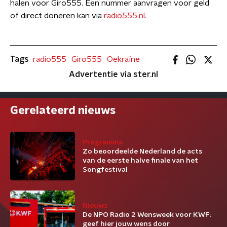
halen voor Giro555. Een nummer aanvragen voor geld
of direct doneren kan via
radio555.nl
.
Tags
radio555
Giro555
Oekraïne
Advertentie via ster.nl
Gerelateerd nieuws
Programma
Zo beoordeelde Nederland de acts
van de eerste halve finale van het
Songfestival
Nieuws
De NPO Radio 2 Wensweek voor KWF:
geef hier jouw wens door