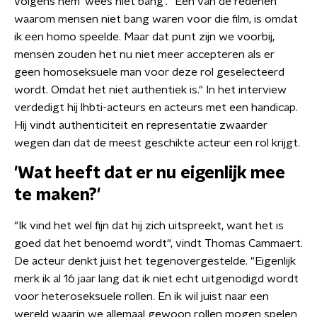
volgens hem 'wees niet bang'. "Eén van de redenen
waarom mensen niet bang waren voor die film, is omdat
ik een homo speelde. Maar dat punt zijn we voorbij,
mensen zouden het nu niet meer accepteren als er
geen homoseksuele man voor deze rol geselecteerd
wordt. Omdat het niet authentiek is." In het interview
verdedigt hij lhbti-acteurs en acteurs met een handicap.
Hij vindt authenticiteit en representatie zwaarder
wegen dan dat de meest geschikte acteur een rol krijgt.
'Wat heeft dat er nu eigenlijk mee
te maken?'
"Ik vind het wel fijn dat hij zich uitspreekt, want het is
goed dat het benoemd wordt", vindt Thomas Cammaert.
De acteur denkt juist het tegenovergestelde. "Eigenlijk
merk ik al 16 jaar lang dat ik niet echt uitgenodigd wordt
voor heteroseksuele rollen. En ik wil juist naar een
wereld waarin we allemaal gewoon rollen mogen spelen