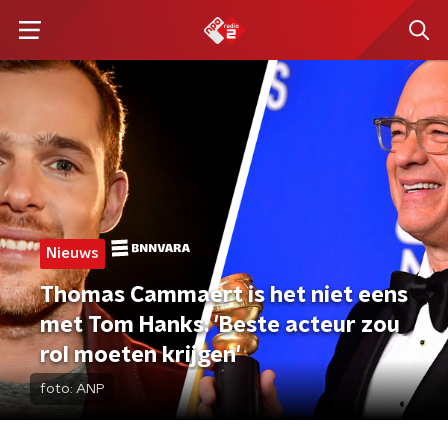
Nieuws
Thomas Cammaert is het niet eens
met Tom Hanks: 'Beste acteur zou
rol moeten krijgen'
foto:
ANP