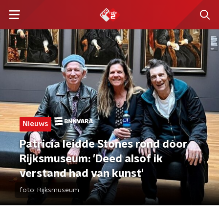
Nieuws
Patricia leidde Stones rond door
Rijksmuseum: 'Deed alsof ik
verstand had van kunst'
foto:
Rijksmuseum