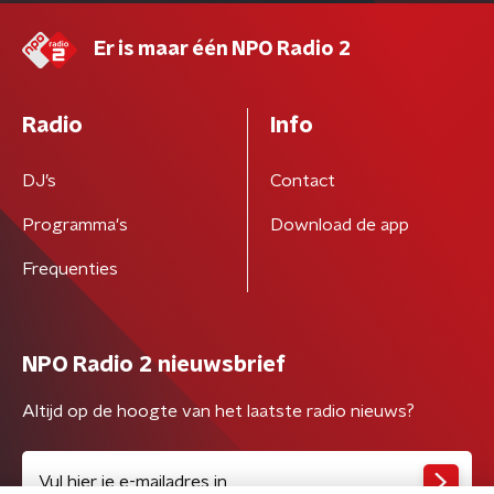
Er is maar één NPO Radio 2
Radio
Info
DJ’s
Contact
Programma's
Download de app
Frequenties
NPO Radio 2 nieuwsbrief
Altijd op de hoogte van het laatste radio nieuws?