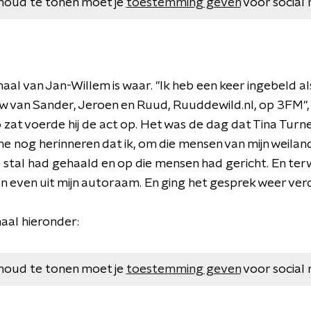
houd te tonen moet je
toestemming geven
voor social 
haal van Jan-Willem is waar. "Ik heb een keer ingebeld a
ow van Sander, Jeroen en Ruud, Ruuddewild.nl, op 3FM",
to zat voerde hij de act op. Het was de dag dat Tina Turn
me nog herinneren dat ik, om die mensen van mijn weiland
 stal had gehaald en op die mensen had gericht. En terwi
oon even uit mijn autoraam. En ging het gesprek weer verd
haal hieronder:
houd te tonen moet je
toestemming geven
voor social 