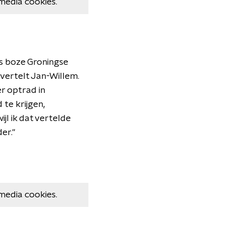
media cookies.
ls boze Groningse
 vertelt Jan-Willem.
er optrad in
 te krijgen,
jl ik dat vertelde
er."
media cookies.