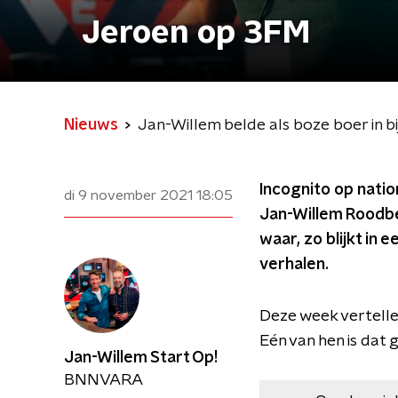
Jeroen op 3FM
Nieuws
Jan-Willem belde als boze boer in 
Incognito op natio
di 9 november 2021
18:05
Jan-Willem Roodbee
waar, zo blijkt in
verhalen.
Deze week vertellen
Eén van hen is dat 
Jan-Willem Start Op!
BNNVARA