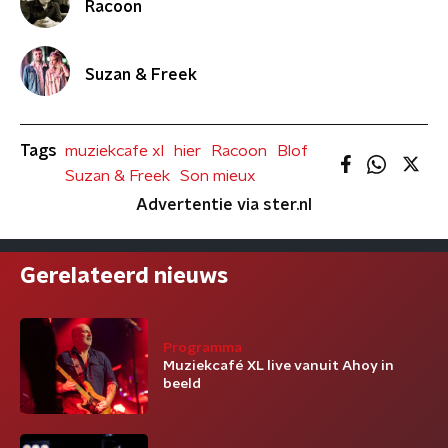
Racoon
Suzan & Freek
Tags
muziekcafe xl
hier
Racoon
Blof
Suzan & Freek
Son mieux
Advertentie via ster.nl
Gerelateerd nieuws
Programma
Muziekcafé XL live vanuit Ahoy in
beeld