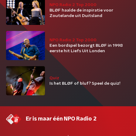
NPO Radio 2 Top 2000
BLØF haalde de inspiratie voor
Zoutelande uit Duitsland
NPO Radio 2 Top 2000
Een bordspel bezorgt BLØF in 1998
eerste hit Liefs Uit Londen
Quiz
Is het BLØF of bluf? Speel de quiz!
Er is maar één NPO Radio 2