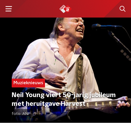
Muzieknieuws
Neil Young viert 50-jarig jubileum
met heruitgave Harvest
foto:
ANP