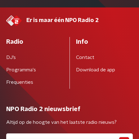
Er is maar één NPO Radio 2
Radio
Info
DJ’s
Contact
Programma's
Download de app
Frequenties
NPO Radio 2 nieuwsbrief
Altijd op de hoogte van het laatste radio nieuws?