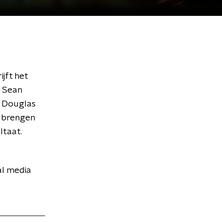
jft het
n Sean
n Douglas
e brengen
ltaat.
al media