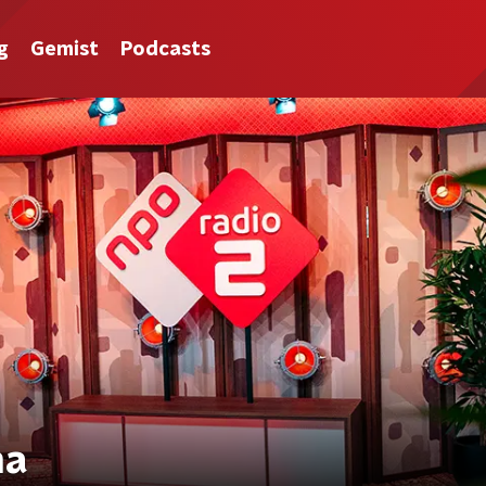
g
Gemist
Podcasts
na