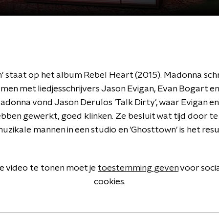
' staat op het album Rebel Heart (2015). Madonna schri
en met liedjesschrijvers Jason Evigan, Evan Bogart e
adonna vond Jason Derulos 'Talk Dirty', waar Evigan e
bben gewerkt, goed klinken. Ze besluit wat tijd door t
zikale mannen in een studio en 'Ghosttown' is het resu
 video te tonen moet je
toestemming geven
voor soci
cookies.