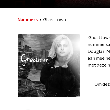
Nummers
Ghosttown
'Ghosttown
nummer sam
Douglas. M
aan mee he
met deze mu
Om deze