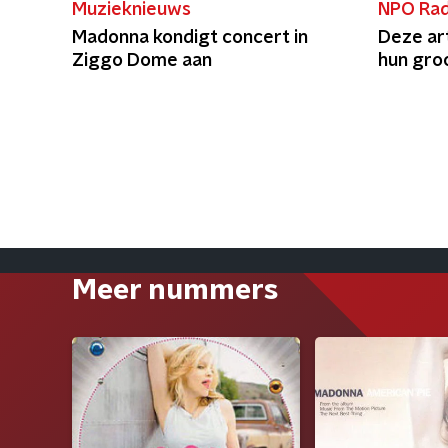
Muzieknieuws
NPO Rad
Madonna kondigt concert in
Deze art
Ziggo Dome aan
hun groo
Meer nummers