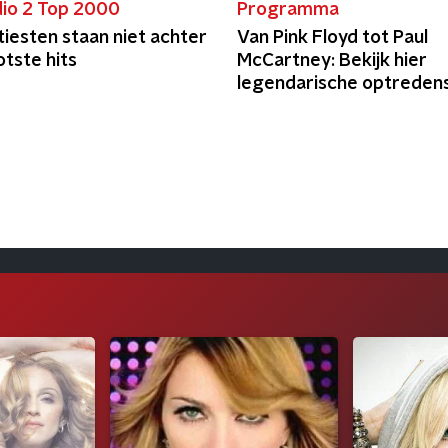
io 2 Top 2000
Programma
iesten staan niet achter
Van Pink Floyd tot Paul
tste hits
McCartney: Bekijk hier
legendarische optredens
Live 8 in 2005