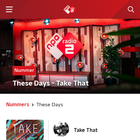
Nummer
These Days - Take That
Nummers
These Days
Take That