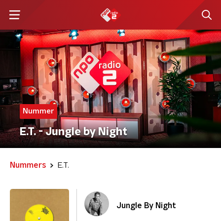
Nummer
E.T. - Jungle by Night
Nummers
E.T.
Jungle By Night