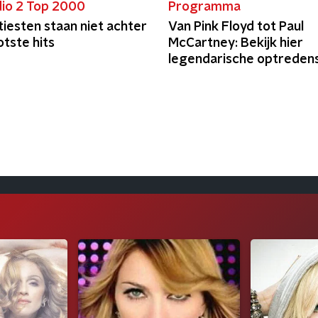
io 2 Top 2000
Programma
iesten staan niet achter
Van Pink Floyd tot Paul
tste hits
McCartney: Bekijk hier
legendarische optredens
Live 8 in 2005