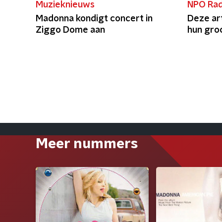
Muzieknieuws
NPO Rad
Madonna kondigt concert in
Deze art
Ziggo Dome aan
hun groo
Meer nummers