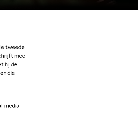
de tweede
chrijft mee
 hij de
en die
al media