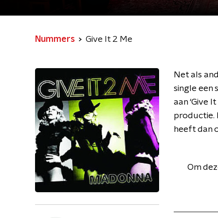
Nummers
Give It 2 Me
Net als an
single een 
aan ‘Give I
productie.
heeft dan 
Om deze