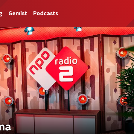
g
Gemist
Podcasts
nna