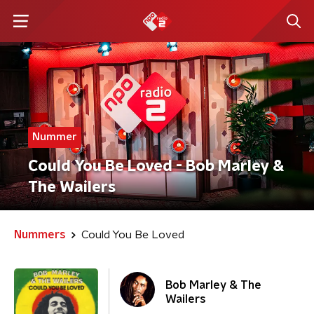
Nummer
Could You Be Loved - Bob Marley &
The Wailers
Nummers
Could You Be Loved
Bob Marley & The
Wailers