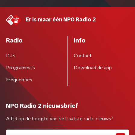
Er is maar één NPO Radio 2
Radio
Info
DJ’s
Contact
Programma's
Download de app
Frequenties
NPO Radio 2 nieuwsbrief
Altijd op de hoogte van het laatste radio nieuws?