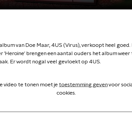
 album van Doe Maar, 4US (Virus), verkoopt heel goed
 'Heroine' brengen een aantal ouders het album weer 
aak. Er wordt nogal veel gevloekt op 4US.
 video te tonen moet je
toestemming geven
voor soci
cookies.