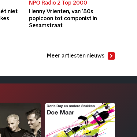
NPO Radio 2 Top 2000
ét niet
Henny Vrienten, van ’80s-
ukes
popicoon tot componist in
Sesamstraat
Meer artiesten nieuws