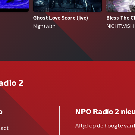
Ghost Love Score (live)
Bless The C
Nightwish
NIGHTWISH
adio 2
o
NPO Radio 2 nie
Altijd op de hoogte van 
act