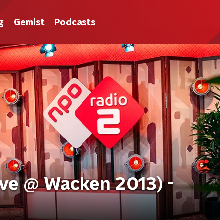
g
Gemist
Podcasts
ive @ Wacken 2013) -