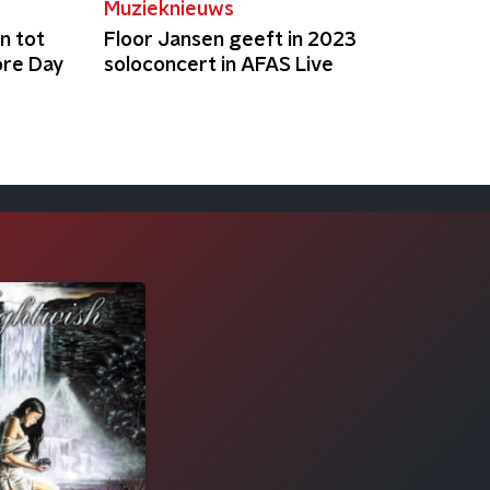
Muzieknieuws
n tot
Floor Jansen geeft in 2023
re Day
soloconcert in AFAS Live