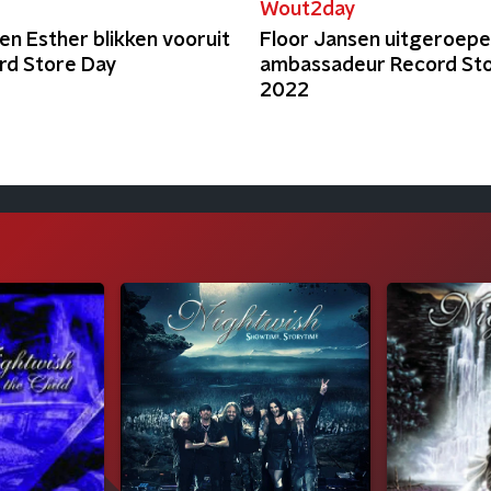
t
Wout2day
en Esther blikken vooruit
Floor Jansen uitgeroepe
rd Store Day
ambassadeur Record Sto
2022