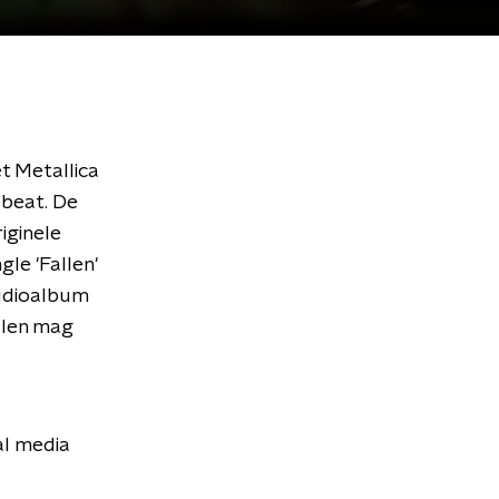
et Metallica
lbeat. De
iginele
gle 'Fallen'
tudioalbum
llen mag
al media