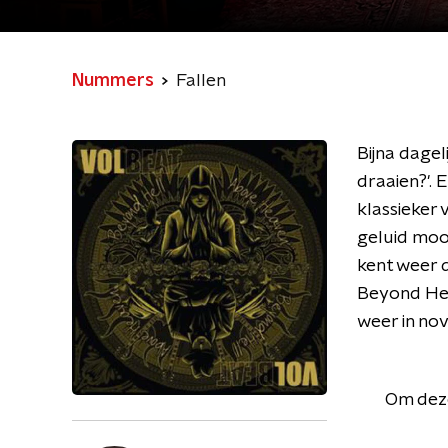
Nummers
Fallen
Bijna dagel
draaien?'. 
klassieker
geluid mooi
kent weer 
Beyond Hel
weer in no
Om deze