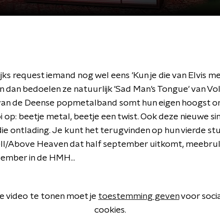
ijks request iemand nog wel eens 'Kun je die van Elvis m
En dan bedoelen ze natuurlijk 'Sad Man's Tongue' van Vo
 van de Deense popmetalband somt hun eigen hoogst or
 op: beetje metal, beetje een twist. Ook deze nieuwe sin
die ontlading. Je kunt het terugvinden op hun vierde s
l/Above Heaven dat half september uitkomt, meebru
vember in de HMH...
 video te tonen moet je
toestemming geven
voor soci
cookies.