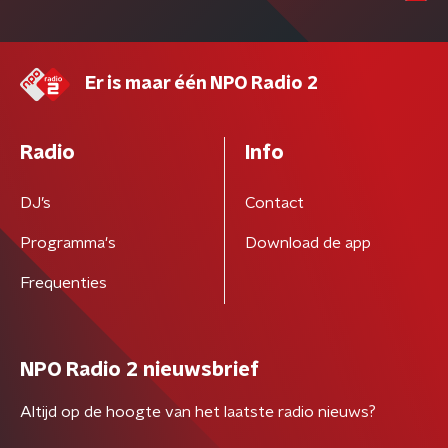
Er is maar één NPO Radio 2
Radio
Info
DJ’s
Contact
Programma's
Download de app
Frequenties
NPO Radio 2 nieuwsbrief
Altijd op de hoogte van het laatste radio nieuws?