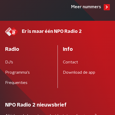
Meer nummers
Er is maar één NPO Radio 2
Radio
Info
DJ’s
Contact
Programma's
Download de app
Frequenties
NPO Radio 2 nieuwsbrief