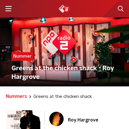
Nummer
Greens at the chicken shack - Roy
Hargrove
Nummers
Greens at the chicken shack
Roy Hargrove