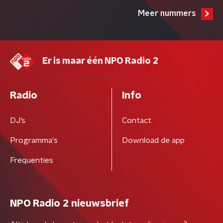
Meer nummers
Er is maar één NPO Radio 2
Radio
Info
DJ’s
Contact
Programma's
Download de app
Frequenties
NPO Radio 2 nieuwsbrief