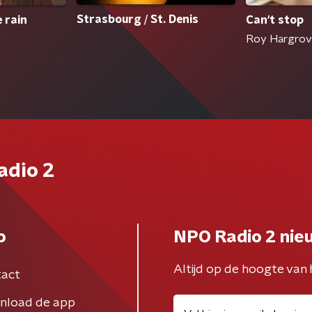
Strasbourg / St. Denis
Can't stop
 rain
Roy Hargro
adio 2
o
NPO Radio 2 nie
Altijd op de hoogte van 
act
nload de app