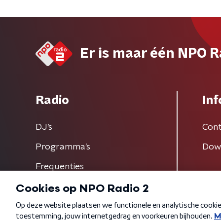
Er is maar één NPO R
Radio
Inf
DJ’s
Cont
Programma's
Dow
Frequenties