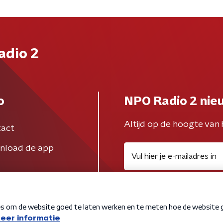
adio 2
o
NPO Radio 2 nie
Altijd op de hoogte van 
act
nload de app