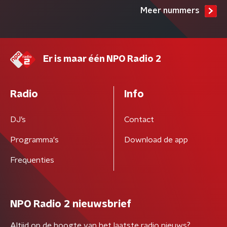
Meer nummers
Er is maar één NPO Radio 2
Radio
Info
DJ’s
Contact
Programma's
Download de app
Frequenties
NPO Radio 2 nieuwsbrief
Altijd op de hoogte van het laatste radio nieuws?