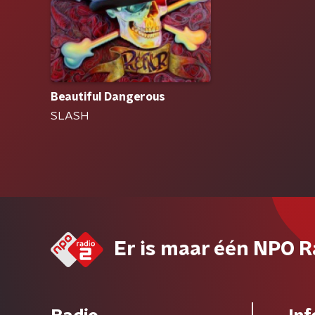
Beautiful Dangerous
SLASH
Er is maar één NPO R