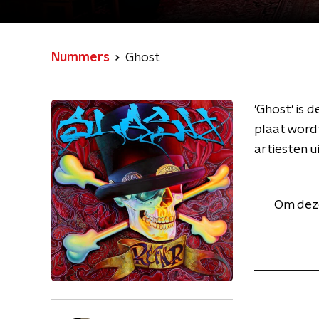
Nummers
Ghost
'Ghost' is 
plaat word
artiesten 
Om deze