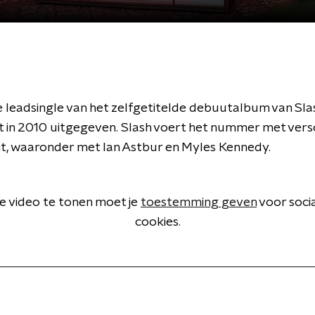
de leadsingle van het zelfgetitelde debuutalbum van Sla
t in 2010 uitgegeven. Slash voert het nummer met vers
uit, waaronder met Ian Astbur en Myles Kennedy.
 video te tonen moet je
toestemming geven
voor soci
cookies.