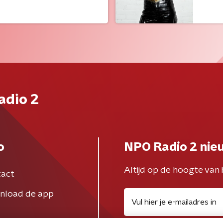
adio 2
o
NPO Radio 2 nie
Altijd op de hoogte van 
act
nload de app