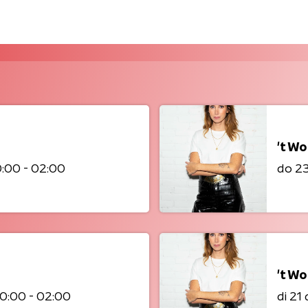
't W
:00 - 02:00
do 2
't W
0:00 - 02:00
di 21