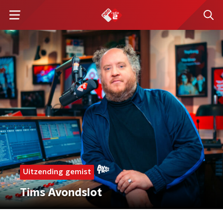
Uitzending gemist
Tims Avondslot