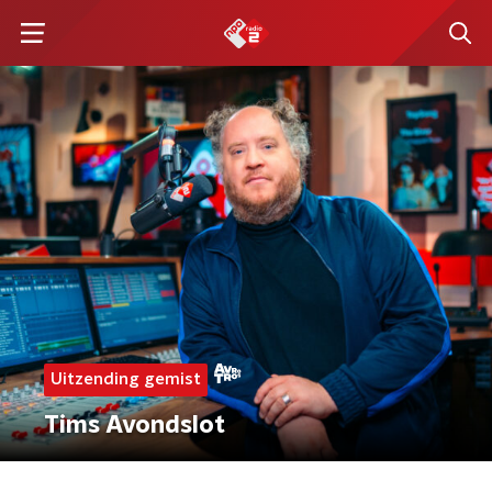
Uitzending gemist
Tims Avondslot