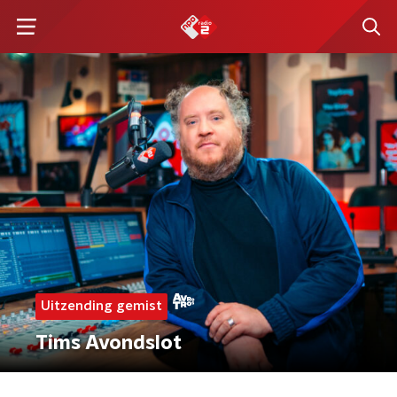
Uitzending gemist
Tims Avondslot