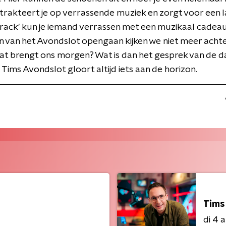
trakteert je op verrassende muziek en zorgt voor een la
rack' kun je iemand verrassen met een muzikaal cadea
n van het Avondslot opengaan kijken we niet meer ach
at brengt ons morgen? Wat is dan het gesprek van de d
 Tims Avondslot gloort altijd iets aan de horizon.
Tims
di 4 