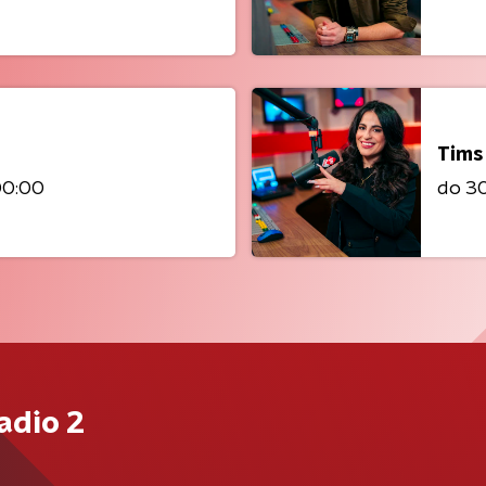
Tims
00:00
do 30 
adio 2