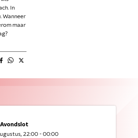
ch. In
u. Wanneer
terom maar
ag?
 Avondslot
augustus
22:00 - 00:00