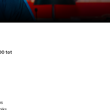
00 tot
ms
niks