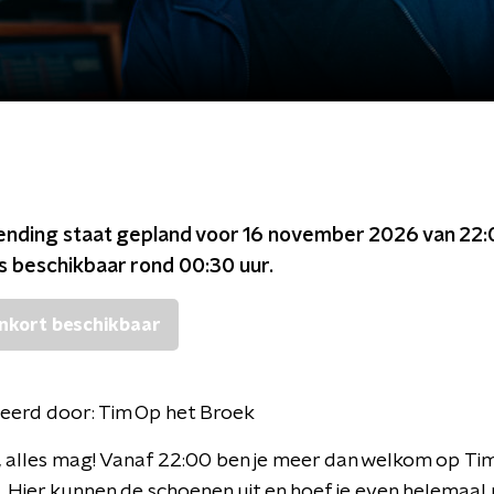
ending staat gepland voor
16 november 2026 van 22:
is beschikbaar rond
00:30
uur.
nkort beschikbaar
eerd door:
Tim Op het Broek
 alles mag! Vanaf 22:00 ben je meer dan welkom op Ti
 Hier kunnen de schoenen uit en hoef je even helemaal 