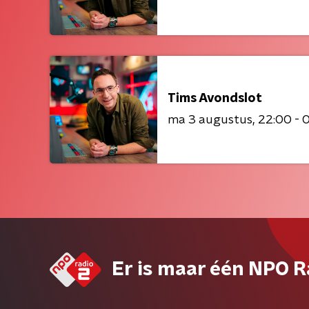
Tims Avondslot
ma 3 augustus
22:00 - 
Er is maar één NPO R