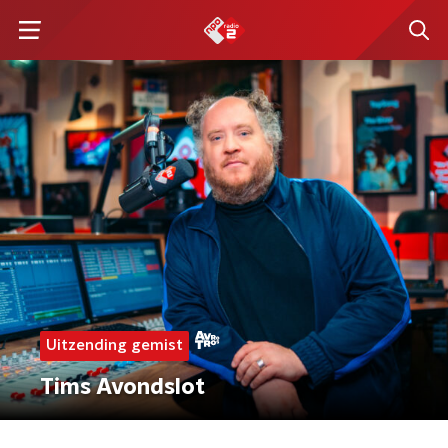
Uitzending gemist
Tims Avondslot