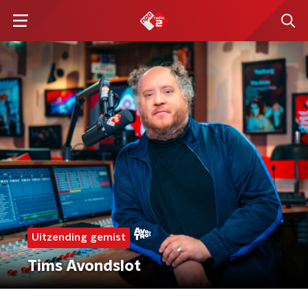
Uitzending gemist
Tims Avondslot