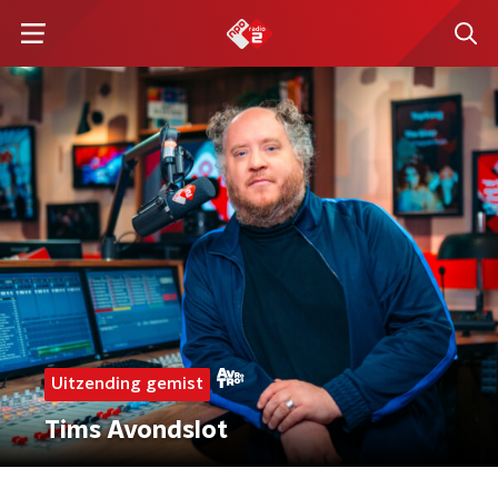
Uitzending gemist
Tims Avondslot