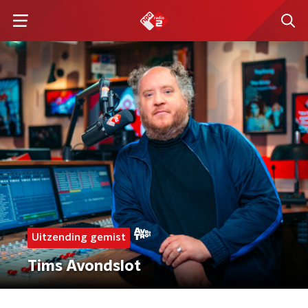
Uitzending gemist
Tims Avondslot