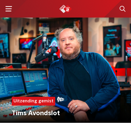
Uitzending gemist
Tims Avondslot