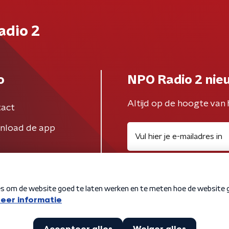
adio 2
o
NPO Radio 2 nie
Altijd op de hoogte van 
act
nload de app