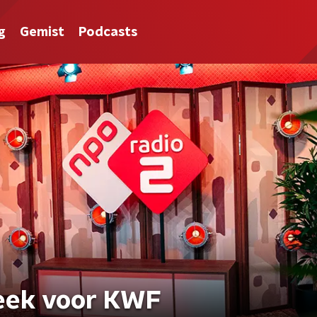
g
Gemist
Podcasts
eek voor KWF