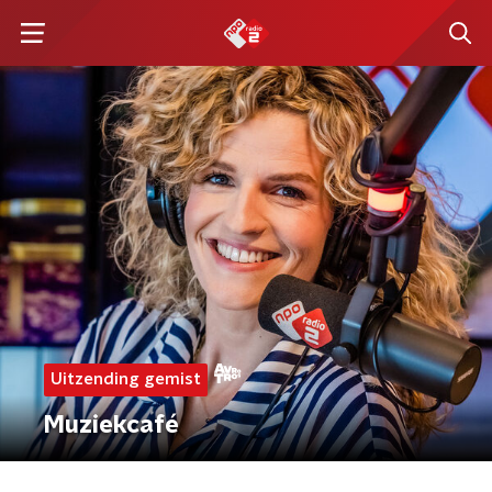
Uitzending gemist
Muziekcafé