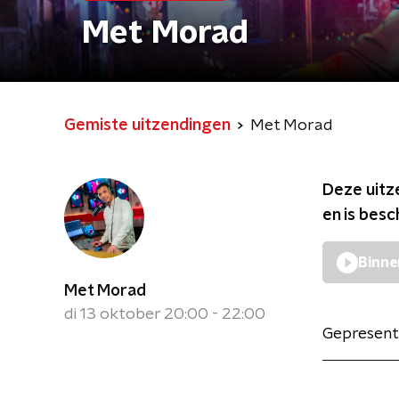
Met Morad
Gemiste uitzendingen
Met Morad
Deze uitz
en is bes
Binne
Met Morad
di 13 oktober 20:00 - 22:00
Gepresent