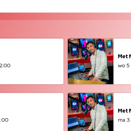
Met 
22:00
wo 5
Met 
2:00
ma 3