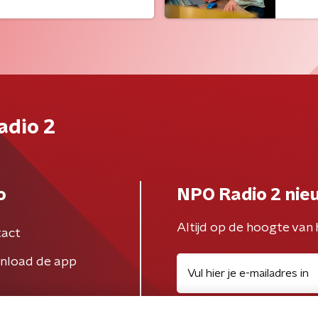
adio 2
o
NPO Radio 2 nie
Altijd op de hoogte van 
act
nload de app