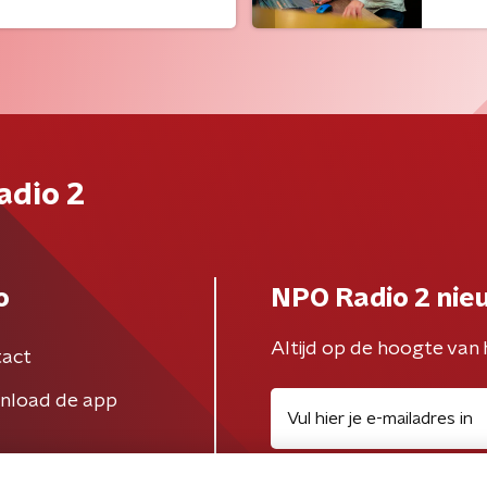
adio 2
o
NPO Radio 2 nie
Altijd op de hoogte van 
act
nload de app