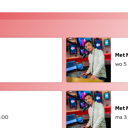
Met 
wo 5
Met 
2:00
ma 3